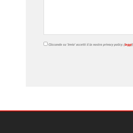
Cliccando su 'Invia' accetti il la nostra privacy policy. (
leggi
)