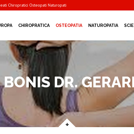
ati Chiropratici Osteopati Naturopati
UROPA
CHIROPRATICA
OSTEOPATIA
NATUROPATIA
SCI
 BONIS DR. GERA