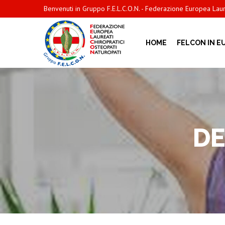
Benvenuti in Gruppo F.E.L.C.O.N. - Federazione Europea Laure
HOME
FELCON IN E
DE